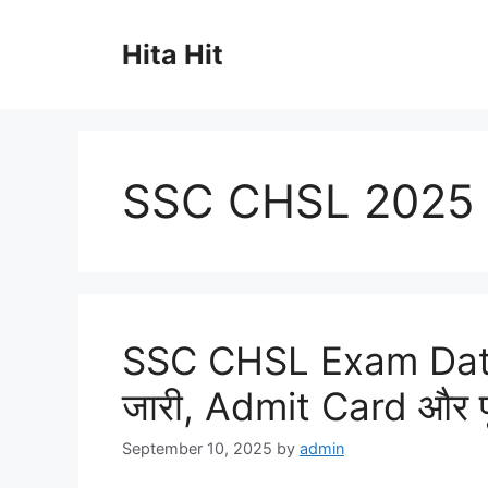
Skip
to
Hita Hit
content
SSC CHSL 2025 N
SSC CHSL Exam Date 
जारी, Admit Card और पू
September 10, 2025
by
admin